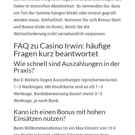
lieber in sinnvollen Abschnitten. So vermeiden Sie, dass
ein Teil der Summe hängen bleibt oder erneut geprüft
werden muss. Schließlich: Notieren Sie sich Bonus-Start
und Bonus-Ende im Konto, damit Sie die
Wettanforderung nicht versehentlich verpassen.
FAQ zu Casino Irwin: häufige
Fragen kurz beantwortet
Wie schnell sind Auszahlungen in der
Praxis?
Bei E-Wallets liegen Auszahlungen typischerweise bei
1–2 Werktagen. Mit Kreditkarte sind es oft 1–3
Werktage. Banküberweisung dauert meist 3–5
Werktage, je nach Bank.
Kann ich einen Bonus mit hohen
Einsätzen nutzen?
Beim Willkommensbonus ist ein Max Einsatz von 10 €
pro Runde relevant. Höhere Einsätze können dazu