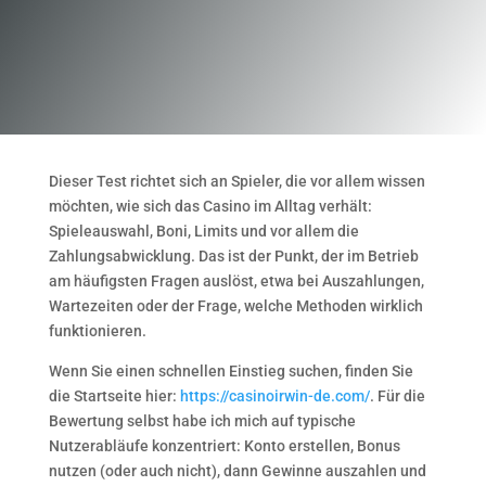
Dieser Test richtet sich an Spieler, die vor allem wissen
möchten, wie sich das Casino im Alltag verhält:
Spieleauswahl, Boni, Limits und vor allem die
Zahlungsabwicklung. Das ist der Punkt, der im Betrieb
am häufigsten Fragen auslöst, etwa bei Auszahlungen,
Wartezeiten oder der Frage, welche Methoden wirklich
funktionieren.
Wenn Sie einen schnellen Einstieg suchen, finden Sie
die Startseite hier:
https://casinoirwin-de.com/
. Für die
Bewertung selbst habe ich mich auf typische
Nutzerabläufe konzentriert: Konto erstellen, Bonus
nutzen (oder auch nicht), dann Gewinne auszahlen und