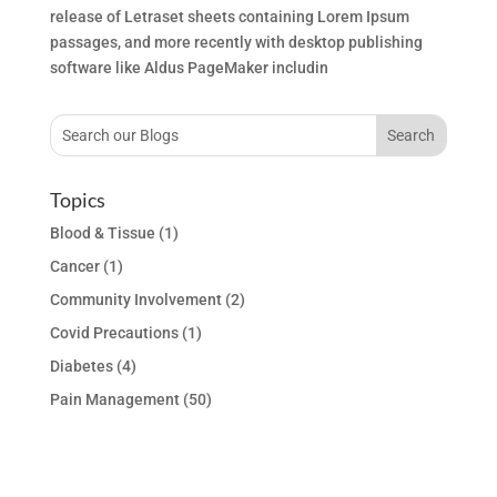
release of Letraset sheets containing Lorem Ipsum
passages, and more recently with desktop publishing
software like Aldus PageMaker includin
Topics
Blood & Tissue
(1)
Cancer
(1)
Community Involvement
(2)
Covid Precautions
(1)
Diabetes
(4)
Pain Management
(50)