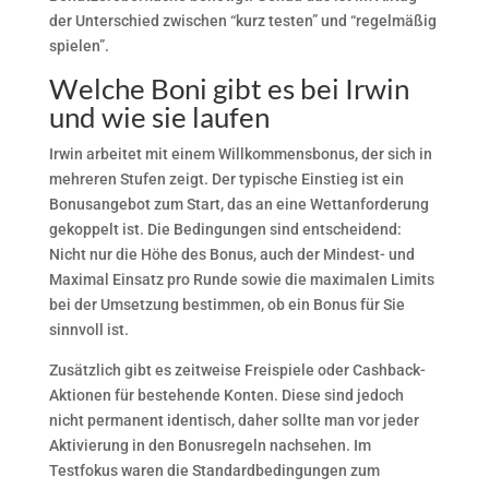
der Unterschied zwischen “kurz testen” und “regelmäßig
spielen”.
Welche Boni gibt es bei Irwin
und wie sie laufen
Irwin arbeitet mit einem Willkommensbonus, der sich in
mehreren Stufen zeigt. Der typische Einstieg ist ein
Bonusangebot zum Start, das an eine Wettanforderung
gekoppelt ist. Die Bedingungen sind entscheidend:
Nicht nur die Höhe des Bonus, auch der Mindest- und
Maximal Einsatz pro Runde sowie die maximalen Limits
bei der Umsetzung bestimmen, ob ein Bonus für Sie
sinnvoll ist.
Zusätzlich gibt es zeitweise Freispiele oder Cashback-
Aktionen für bestehende Konten. Diese sind jedoch
nicht permanent identisch, daher sollte man vor jeder
Aktivierung in den Bonusregeln nachsehen. Im
Testfokus waren die Standardbedingungen zum