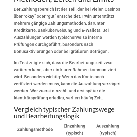
Der Zahlungsbereich ist der Teil, der bei vielen Casinos
über “okay” oder “gut” entscheidet. Irwin unterstützt
mehrere gängige Zahlungsmethoden, darunter
Kreditkarte, Banküberweisung und E-Wallets. Bei
Auszahlungen werden typischerweise interne
Prüfungen durchgeführt, besonders nach
Bonusaktivierungen oder bei größeren Beträgen.
Im Test zeigte sich, dass die Bearbeitungszeit zwar
variieren kann, aber ein klarer Rahmen kommuniziert
wird. Besonders wichtig: Wenn das Konto noch
verifiziert werden muss, kann die Auszahlung verzögert
werden. Wer zuerst einzahlt und erst später die
Identitätsprüfung erledigt, verliert häufig Zeit.
Vergleich typischer Zahlungswege
und Bearbeitungslogik
Einzahlung
Auszahlung
Zahlungsmethode
(typisch)
(typisch)