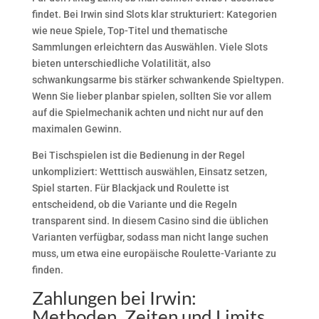
findet. Bei Irwin sind Slots klar strukturiert: Kategorien
wie neue Spiele, Top-Titel und thematische
Sammlungen erleichtern das Auswählen. Viele Slots
bieten unterschiedliche Volatilität, also
schwankungsarme bis stärker schwankende Spieltypen.
Wenn Sie lieber planbar spielen, sollten Sie vor allem
auf die Spielmechanik achten und nicht nur auf den
maximalen Gewinn.
Bei Tischspielen ist die Bedienung in der Regel
unkompliziert: Wetttisch auswählen, Einsatz setzen,
Spiel starten. Für Blackjack und Roulette ist
entscheidend, ob die Variante und die Regeln
transparent sind. In diesem Casino sind die üblichen
Varianten verfügbar, sodass man nicht lange suchen
muss, um etwa eine europäische Roulette-Variante zu
finden.
Zahlungen bei Irwin:
Methoden, Zeiten und Limits